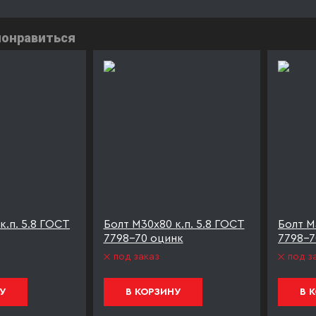
понравиться
к.п. 5.8 ГОСТ
Болт М30х80 к.п. 5.8 ГОСТ
Болт М
7798-70 оцинк
7798-7
под заказ
под з
У
В КОРЗИНУ
В 