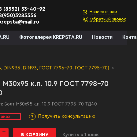
8 (8552) 53-40-92
Написать нам
8(950)3285556
Обратный звонок
krepsta@mail.ru
A.RU
Фотогалерея KREPSTA.RU
Новости
Конт
, DIN933, DIN93, ГОСТ 7796-70, ГОСТ 7795-70)
 М30х95 к.п. 10.9 ГОСТ 7798-70
0
л:
Болт М30х95 к.п. 10.9 ГОСТ 7798-70 ТД40
Получить консультацию
заказ
В КОРЗИНУ
Купить в 1 клик