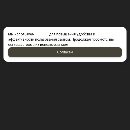
Мы используем
cookies
для повышения удобства и
эффективности пользования сайтом. Продолжая просмотр, вы
соглашаетесь с их использованием.
Согласен
КОНТАКТЫ
423800, г. Набережные Челны, Производственный
проезд д. 49, офис Д203 (Компания резидент ОАО "КИП
Мастер")
Посмотреть на карте