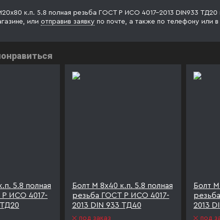
М20х80 к.п. 5.8 полная резьба ГОСТ Р ИСО 4017-2013 DIN933 ТД20
агазине, или
отправив заявку
по почте, а также по телефону
или 
понравиться
.п. 5.8 полная
Болт М 8х40 к.п. 5.8 полная
Болт М 
 Р ИСО 4017-
резьба ГОСТ Р ИСО 4017-
резьба
 ТД20
2013 DIN 933 ТД40
2013 D
под заказ
под з