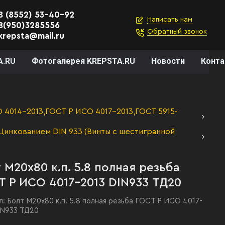
8 (8552) 53-40-92
Написать нам
8(950)3285556
Обратный звонок
krepsta@mail.ru
A.RU
Фотогалерея KREPSTA.RU
Новости
Конт
4014-2013,ГОСТ Р ИСО 4017-2013,ГОСТ 5915-
Цинкованием DIN 933 (Винты с шестигранной
 М20х80 к.п. 5.8 полная резьба
 Р ИСО 4017-2013 DIN933 ТД20
л:
Болт М20х80 к.п. 5.8 полная резьба ГОСТ Р ИСО 4017-
IN933 ТД20