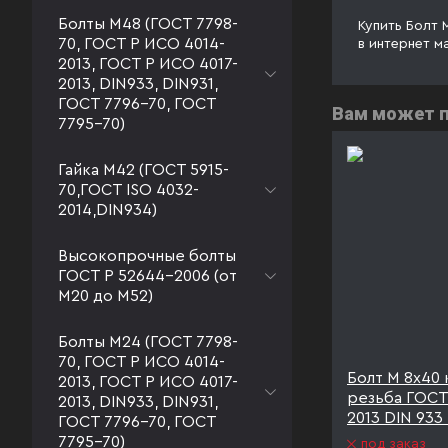
Болты М48 (ГОСТ 7798-
Купить Болт 
70, ГОСТ Р ИСО 4014-
в интернет м
2013, ГОСТ Р ИСО 4017-
2013, DIN933, DIN931,
ГОСТ 7796-70, ГОСТ
Вам может 
7795-70)
Гайка М42 (ГОСТ 5915-
70,ГОСТ ISO 4032-
2014,DIN934)
Высокопрочные болты
ГОСТ Р 52644-2006 (от
М20 до М52)
Болты М24 (ГОСТ 7798-
70, ГОСТ Р ИСО 4014-
8 полная
Болт М 8х40 к.п. 10.9
Болт М 8х40 к
2013, ГОСТ Р ИСО 4017-
 4017-
полная резьба ГОСТ Р
резьба ГОСТ
2013, DIN933, DIN931,
ИСО 4017-2013 DIN 933
2013 DIN 933
ГОСТ 7796-70, ГОСТ
ТД20
7795-70)
под заказ