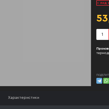
под 
53
Произв
термод
ПОДЕЛИТ
Характеристики