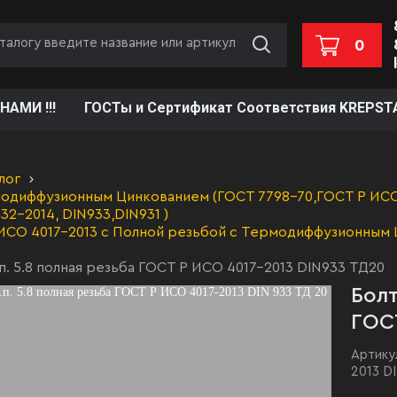
0
НАМИ !!!
ГОСТы и Сертификат Соответствия KREPST
лог
одиффузионным Цинкованием (ГОСТ 7798-70,ГОСТ Р ИСО 
32-2014, DIN933,DIN931 )
ИСО 4017-2013 с Полной резьбой с Термодиффузионным 
п. 5.8 полная резьба ГОСТ Р ИСО 4017-2013 DIN933 ТД20
Болт
ГОСТ
Артику
2013 D