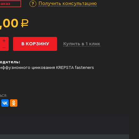
Получить консультацию
заказ
,00
Р
В КОРЗИНУ
Купить в 1 клик
одитель:
иффузионного цинкования KREPSTA fasteners
ЬСЯ: