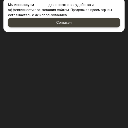
Мы используем
cookies
для повышения удобства и
эффективности пользования сайтом. Продолжая просмотр, вы
соглашаетесь с их использованием.
Согласен
КОНТАКТЫ
423800, г. Набережные Челны, Производственный
проезд д. 49, офис Д203 (Компания резидент ОАО "КИП
Мастер")
Посмотреть на карте
8 (8552) 53-40-92 ; 8 (950) 328-55-56;
E-mail:
krepsta@mail.ru